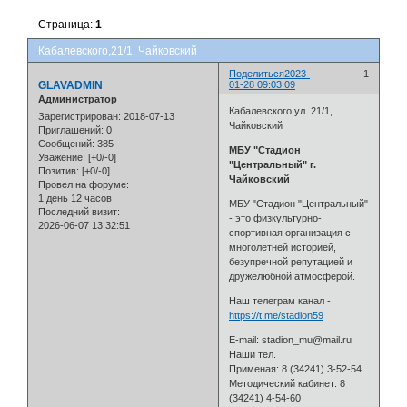
Страница:
1
Кабалевского,21/1, Чайковский
Поделиться
2023-
1
GLAVADMIN
01-28 09:03:09
Администратор
Кабалевского ул. 21/1,
Зарегистрирован
: 2018-07-13
Чайковский
Приглашений:
0
Сообщений:
385
МБУ "Стадион
Уважение:
[+0/-0]
"Центральный" г.
Позитив:
[+0/-0]
Чайковский
Провел на форуме:
1 день 12 часов
МБУ "Стадион "Центральный"
Последний визит:
- это физкультурно-
2026-06-07 13:32:51
спортивная организация с
многолетней историей,
безупречной репутацией и
дружелюбной атмосферой.
Наш телеграм канал -
https://t.me/stadion59
E-mail: stadion_mu@mail.ru
Наши тел.
Применая: 8 (34241) 3-52-54
Методический кабинет: 8
(34241) 4-54-60