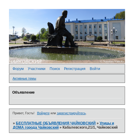
Форум
Участники
Поиск
Регистрация
Войти
Активные темы
Объявление
Привет, Гость!
Войдите
или
зарегистрируйтесь
.
»
БЕСПЛАТНЫЕ ОБЪЯВЛЕНИЯ ЧАЙКОВСКИЙ
»
­Улицы и
ДОМА города Чайковский
»
Кабалевского,21/1, Чайковский