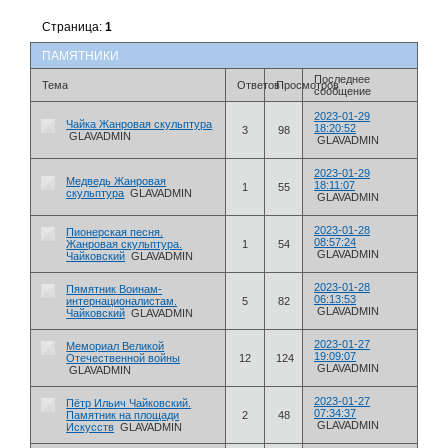
Страница:
1
ПАМЯТНИКИ
Последнее
Тема
Ответов
Просмотров
сообщение
2023-01-29
Чайка Жанровая скульптура
18:20:52
3
98
GLAVADMIN
GLAVADMIN
2023-01-29
Медведь Жанровая
18:11:07
1
55
скульптура
GLAVADMIN
GLAVADMIN
2023-01-28
Пионерская песня.
08:57:24
Жанровая скульптура.
1
54
GLAVADMIN
Чайковский
GLAVADMIN
2023-01-28
Пямятник Воинам-
06:13:53
интернационалистам.
5
82
GLAVADMIN
Чайковский
GLAVADMIN
2023-01-27
Мемориал Великой
19:09:07
Отечественной войны
12
124
GLAVADMIN
GLAVADMIN
2023-01-27
Пётр Ильич Чайковский.
07:34:37
Памятник на площади
2
48
GLAVADMIN
Искусств
GLAVADMIN