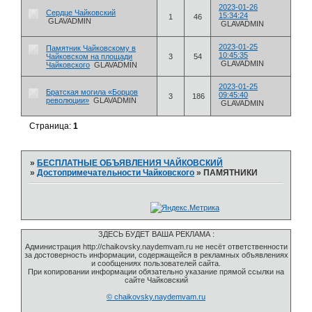
2023-01-26
Сердце Чайковский
15:34:24
1
46
GLAVADMIN
GLAVADMIN
2023-01-25
Памятник Чайковскому в
10:45:35
Чайковском на площади
3
54
GLAVADMIN
Чайковского
GLAVADMIN
2023-01-25
Братская могила «Борцов
09:45:40
3
186
революции»
GLAVADMIN
GLAVADMIN
Страница:
1
»
БЕСПЛАТНЫЕ ОБЪЯВЛЕНИЯ ЧАЙКОВСКИЙ
»
Достопримечательности Чайковского
»
ПАМЯТНИКИ
ЗДЕСЬ БУДЕТ ВАША РЕКЛАМА :
Администрация http://chaikovsky.naydemvam.ru не несёт ответственности
за достоверность информации, содержащейся в рекламных объявлениях
и сообщениях пользователей сайта.
При копировании информации обязательно указание прямой ссылки на
сайте Чайковский
© chaikovsky.naydemvam.ru