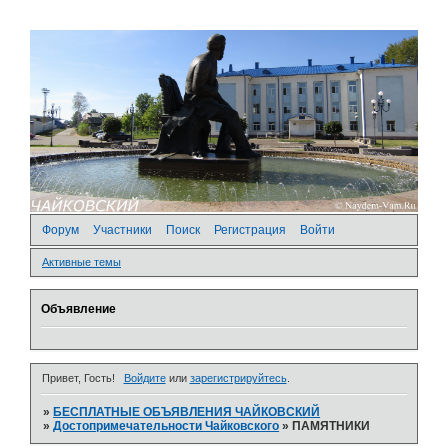
Форум
Участники
Поиск
Регистрация
Войти
Активные темы
Объявление
Привет, Гость!
Войдите
или
зарегистрируйтесь
.
»
БЕСПЛАТНЫЕ ОБЪЯВЛЕНИЯ ЧАЙКОВСКИЙ
»
Достопримечательности Чайковского
»
ПАМЯТНИКИ