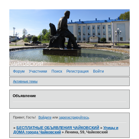
Форум
Участники
Поиск
Регистрация
Войти
Активные темы
Объявление
Привет, Гость!
Войдите
или
зарегистрируйтесь
.
»
БЕСПЛАТНЫЕ ОБЪЯВЛЕНИЯ ЧАЙКОВСКИЙ
»
­Улицы и
ДОМА города Чайковский
»
Ленина, 59, Чайковский