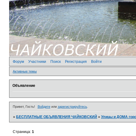
Форум
Участники
Поиск
Регистрация
Войти
Активные темы
Объявление
Привет, Гость!
Войдите
или
зарегистрируйтесь
.
»
БЕСПЛАТНЫЕ ОБЪЯВЛЕНИЯ ЧАЙКОВСКИЙ
»
­Улицы и ДОМА гор
Страница:
1