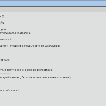
ь 😊
 🥰
ером
ят под любое настроение!
равилось☺
авятся не единичные новые оттенки, а коллекции
вет кожи
то, в живут они очень нежные и блестящие
—————
быстрый маникюр, Вы можете записаться ниже по ссылке ⤵
ые сообщения ⤵