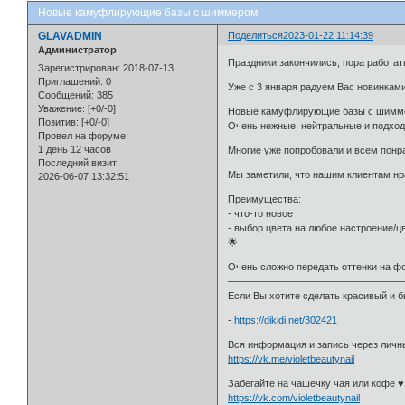
Новые камуфлирующие базы с шиммером
GLAVADMIN
Поделиться
2023-01-22 11:14:39
Администратор
Праздники закончились, пора работат
Зарегистрирован
: 2018-07-13
Приглашений:
0
Уже с 3 января радуем Вас новинками
Сообщений:
385
Уважение:
[+0/-0]
Новые камуфлирующие базы с шимм
Позитив:
[+0/-0]
Очень нежные, нейтральные и подход
Провел на форуме:
1 день 12 часов
Многие уже попробовали и всем пон
Последний визит:
Мы заметили, что нашим клиентам нр
2026-06-07 13:32:51
Преимущества:
- что-то новое
- выбор цвета на любое настроение/ц
🌟
Очень сложно передать оттенки на фо
—————————————————
Если Вы хотите сделать красивый и 
-
https://dikidi.net/302421
Вся информация и запись через личн
https://vk.me/violetbeautynail
Забегайте на чашечку чая или кофе ♥
https://vk.com/violetbeautynail