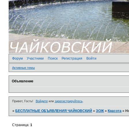
Форум
Участники
Поиск
Регистрация
Войти
Активные темы
Объявление
Привет, Гость!
Войдите
или
зарегистрируйтесь
.
»
БЕСПЛАТНЫЕ ОБЪЯВЛЕНИЯ ЧАЙКОВСКИЙ
»
ЗОЖ
»
Красота
»
Н
Страница:
1