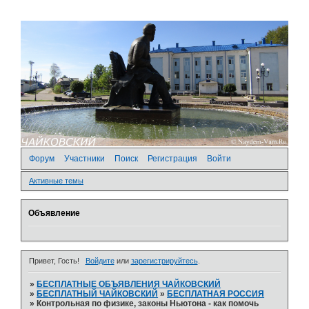
Форум
Участники
Поиск
Регистрация
Войти
Активные темы
Объявление
Привет, Гость!
Войдите
или
зарегистрируйтесь
.
»
БЕСПЛАТНЫЕ ОБЪЯВЛЕНИЯ ЧАЙКОВСКИЙ
»
БЕСПЛАТНЫЙ ЧАЙКОВСКИЙ
»
БЕСПЛАТНАЯ РОССИЯ
»
Контрольная по физике, законы Ньютона - как помочь