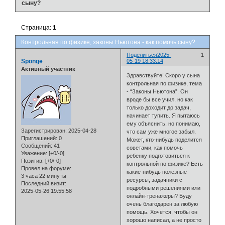
сыну?
Страница:
1
Контрольная по физике, законы Ньютона - как помочь сыну?
Поделиться
2025-
1
Sponge
05-19 18:33:14
Активный участник
Здравствуйте! Скоро у сына
контрольная по физике, тема
- “Законы Ньютона”. Он
вроде бы все учил, но как
только доходит до задач,
начинает тупить. Я пытаюсь
ему объяснить, но понимаю,
Зарегистрирован
: 2025-04-28
что сам уже многое забыл.
Приглашений:
0
Может, кто-нибудь поделится
Сообщений:
41
советами, как помочь
Уважение:
[+0/-0]
ребенку подготовиться к
Позитив:
[+0/-0]
контрольной по физике? Есть
Провел на форуме:
какие-нибудь полезные
3 часа 22 минуты
ресурсы, задачники с
Последний визит:
подробными решениями или
2025-05-26 19:55:58
онлайн-тренажеры? Буду
очень благодарен за любую
помощь. Хочется, чтобы он
хорошо написал, а не просто