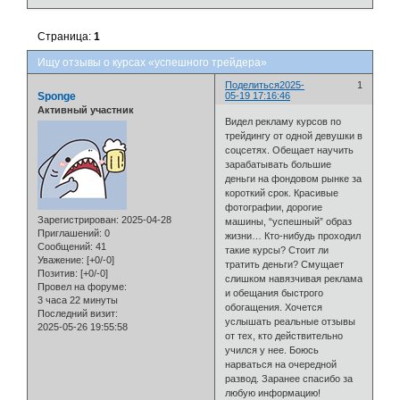
Страница:
1
Ищу отзывы о курсах «успешного трейдера»
Поделиться
2025-
1
Sponge
05-19 17:16:46
Активный участник
Видел рекламу курсов по
трейдингу от одной девушки в
соцсетях. Обещает научить
зарабатывать большие
деньги на фондовом рынке за
короткий срок. Красивые
фотографии, дорогие
Зарегистрирован
: 2025-04-28
машины, “успешный” образ
Приглашений:
0
жизни… Кто-нибудь проходил
Сообщений:
41
такие курсы? Стоит ли
Уважение:
[+0/-0]
тратить деньги? Смущает
Позитив:
[+0/-0]
слишком навязчивая реклама
Провел на форуме:
и обещания быстрого
3 часа 22 минуты
обогащения. Хочется
Последний визит:
услышать реальные отзывы
2025-05-26 19:55:58
от тех, кто действительно
учился у нее. Боюсь
нарваться на очередной
развод. Заранее спасибо за
любую информацию!