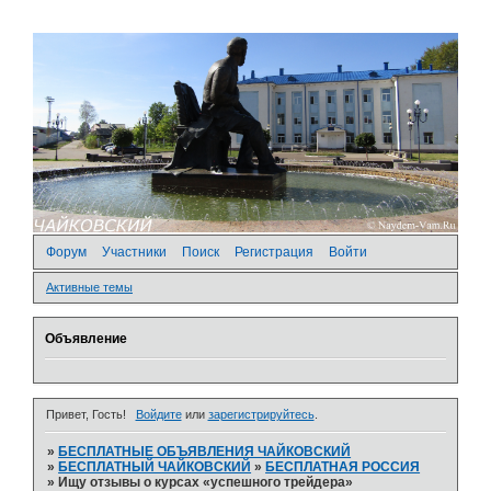
Форум
Участники
Поиск
Регистрация
Войти
Активные темы
Объявление
Привет, Гость!
Войдите
или
зарегистрируйтесь
.
»
БЕСПЛАТНЫЕ ОБЪЯВЛЕНИЯ ЧАЙКОВСКИЙ
»
БЕСПЛАТНЫЙ ЧАЙКОВСКИЙ
»
БЕСПЛАТНАЯ РОССИЯ
»
Ищу отзывы о курсах «успешного трейдера»