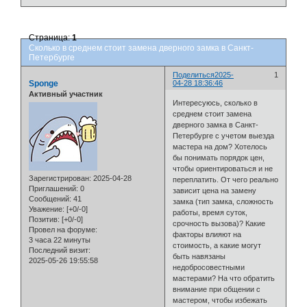
Страница:
1
Сколько в среднем стоит замена дверного замка в Санкт-
Петербурге
Поделиться
2025-
1
Sponge
04-28 18:36:46
Активный участник
Интересуюсь, сколько в
среднем стоит замена
дверного замка в Санкт-
Петербурге с учетом выезда
мастера на дом? Хотелось
бы понимать порядок цен,
чтобы ориентироваться и не
Зарегистрирован
: 2025-04-28
переплатить. От чего реально
Приглашений:
0
зависит цена на замену
Сообщений:
41
замка (тип замка, сложность
Уважение:
[+0/-0]
работы, время суток,
Позитив:
[+0/-0]
срочность вызова)? Какие
Провел на форуме:
факторы влияют на
3 часа 22 минуты
стоимость, а какие могут
Последний визит:
быть навязаны
2025-05-26 19:55:58
недобросовестными
мастерами? На что обратить
внимание при общении с
мастером, чтобы избежать