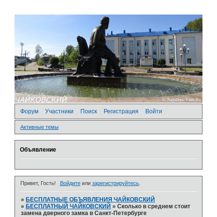
Форум
Участники
Поиск
Регистрация
Войти
Активные темы
Объявление
Привет, Гость!
Войдите
или
зарегистрируйтесь
.
»
БЕСПЛАТНЫЕ ОБЪЯВЛЕНИЯ ЧАЙКОВСКИЙ
»
БЕСПЛАТНЫЙ ЧАЙКОВСКИЙ
»
Сколько в среднем стоит
замена дверного замка в Санкт-Петербурге