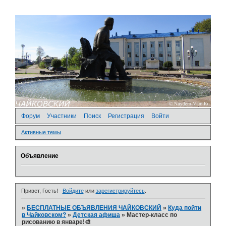
Форум
Участники
Поиск
Регистрация
Войти
Активные темы
Объявление
Привет, Гость!
Войдите
или
зарегистрируйтесь
.
»
БЕСПЛАТНЫЕ ОБЪЯВЛЕНИЯ ЧАЙКОВСКИЙ
»
Куда пойти
в Чайковском?
»
Детская афиша
»
Мастер-класс по
рисованию в январе!🎨