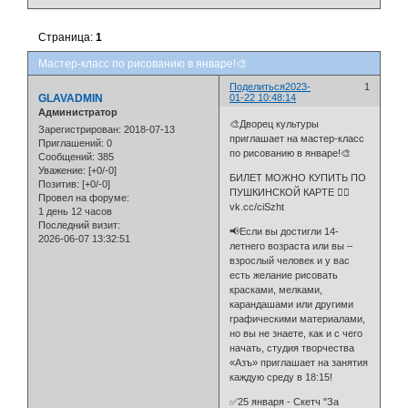
Страница:
1
Мастер-класс по рисованию в январе!🎨
Поделиться
2023-
1
GLAVADMIN
01-22 10:48:14
Администратор
🎨Дворец культуры
Зарегистрирован
: 2018-07-13
приглашает на мастер-класс
Приглашений:
0
по рисованию в январе!🎨
Сообщений:
385
Уважение:
[+0/-0]
БИЛЕТ МОЖНО КУПИТЬ ПО
Позитив:
[+0/-0]
ПУШКИНСКОЙ КАРТЕ 👉🏻
Провел на форуме:
vk.cc/ciSzht
1 день 12 часов
Последний визит:
📢Если вы достигли 14-
2026-06-07 13:32:51
летнего возраста или вы –
взрослый человек и у вас
есть желание рисовать
красками, мелками,
карандашами или другими
графическими материалами,
но вы не знаете, как и с чего
начать, студия творчества
«Азъ» приглашает на занятия
каждую среду в 18:15!
✅25 января - Скетч "За