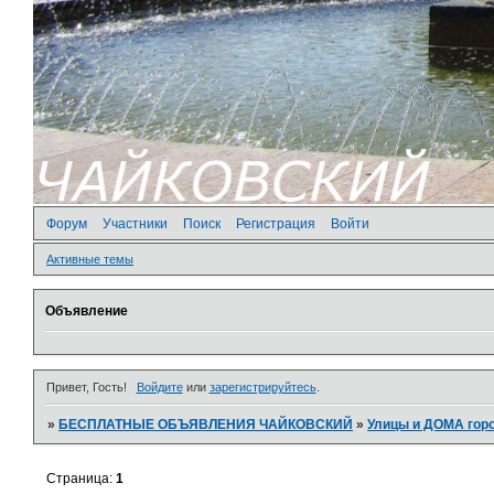
Форум
Участники
Поиск
Регистрация
Войти
Активные темы
Объявление
Привет, Гость!
Войдите
или
зарегистрируйтесь
.
»
БЕСПЛАТНЫЕ ОБЪЯВЛЕНИЯ ЧАЙКОВСКИЙ
»
­Улицы и ДОМА гор
Страница:
1