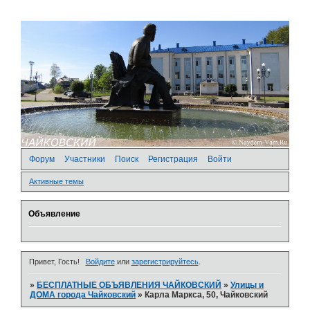
Форум
Участники
Поиск
Регистрация
Войти
Активные темы
Объявление
Привет, Гость!
Войдите
или
зарегистрируйтесь
.
»
БЕСПЛАТНЫЕ ОБЪЯВЛЕНИЯ ЧАЙКОВСКИЙ
»
­Улицы и
ДОМА города Чайковский
»
Карла Маркса, 50, Чайковский