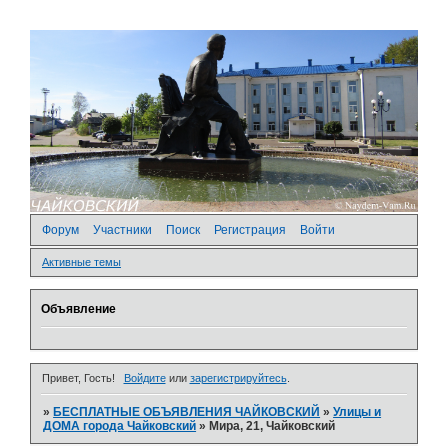
Форум
Участники
Поиск
Регистрация
Войти
Активные темы
Объявление
Привет, Гость!
Войдите
или
зарегистрируйтесь
.
»
БЕСПЛАТНЫЕ ОБЪЯВЛЕНИЯ ЧАЙКОВСКИЙ
»
­Улицы и
ДОМА города Чайковский
»
Мира, 21, Чайковский