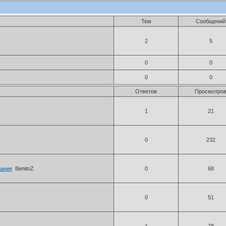
Тем
Сообщений
2
5
0
0
0
0
Ответов
Просмотро
1
21
0
232
вания
BenitoZ
0
68
0
51