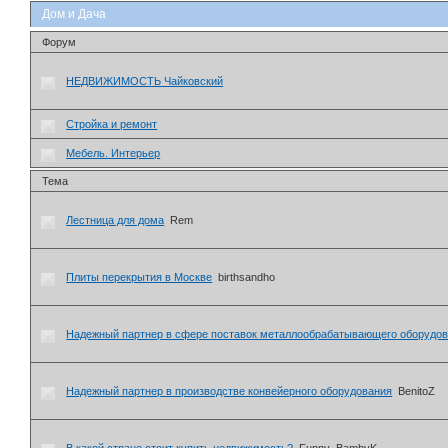
Дом и Дача
Форум
­НЕДВИЖИМОСТЬ Чайковский
Стройка и ремонт
Мебель. Интерьер
Тема
Лестница для дома
Rem
Плиты перекрытия в Москве
birthsandho
Надежный партнер в сфере поставок металлообрабатывающего оборудо
Надежный партнер в производстве конвейерного оборудования
BenitoZ