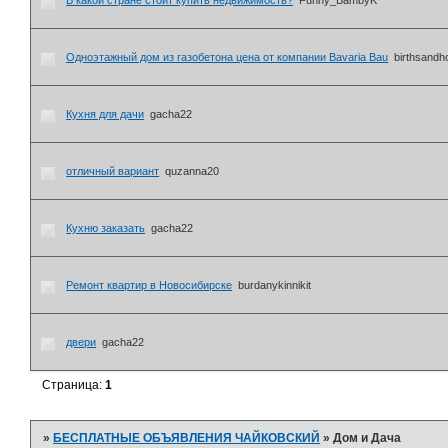
В какой стране стоит купить недвижимость?
Funny_BambyK
Одноэтажный дом из газобетона цена от компании Bavaria Bau
birthsandh
Кухня для дачи
gachа22
отличный вариант
quzanna20
Кухню заказать
gachа22
Ремонт квартир в Новосибирске
burdanykinnikit
двери
gachа22
Страница:
1
»
БЕСПЛАТНЫЕ ОБЪЯВЛЕНИЯ ЧАЙКОВСКИЙ
»
Дом и Дача