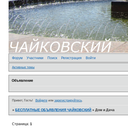
Форум
Участники
Поиск
Регистрация
Войти
Активные темы
Объявление
Привет, Гость!
Войдите
или
зарегистрируйтесь
.
»
БЕСПЛАТНЫЕ ОБЪЯВЛЕНИЯ ЧАЙКОВСКИЙ
»
Дом и Дача
Страница:
1