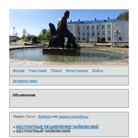
Форум
Участники
Поиск
Регистрация
Войти
Активные темы
Объявление
Привет, Гость!
Войдите
или
зарегистрируйтесь
.
»
БЕСПЛАТНЫЕ ОБЪЯВЛЕНИЯ ЧАЙКОВСКИЙ
»
БЕСПЛАТНЫЙ ЧАЙКОВСКИЙ