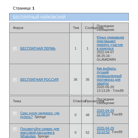
Страница:
1
БЕСПЛАТНЫЙ ЧАЙКОВСКИЙ
Последнее
Форум
Тем
Сообщений
сообщение
Юных прикамцев
приглашают
принять участие
БЕСПЛАТНАЯ ПЕРМЬ
1
1
в конкурсе
2022-04-07
06:25:16
-
GLAVADMIN
Как выбрать
лучший
промышленный
БЕСПЛАТНАЯ РОССИЯ
36
36
противогаз для
защиты
2025-05-20
13:13:28
-
Trex89
Последнее
Тема
Ответов
Просмотров
сообщение
2025-04-29
Секс куклу недорого, где
22:08:54
Trex89
0
48
купить?
Sponge
2025-04-29
Посоветуйте сервис для
10:22:52
Trex89
массовой рассылки в
0
52
WhatsApp
Sponge