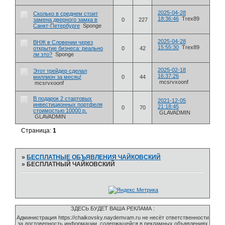
2025-04-28
Сколько в среднем стоит
18:36:46
Trex89
замена дверного замка в
0
227
Санкт-Петербурге
Sponge
2025-04-28
ВНЖ в Словении через
15:55:30
Trex89
открытие бизнеса: реально
0
42
ли это?
Sponge
2025-02-18
Этот трейдер сделал
16:37:26
миллион за месяц!
0
44
mcsrvxoonf
mcsrvxoonf
В подарок 2 стартовых
2021-12-05
инвестиционных портфеля
21:18:45
0
70
стоимостью 10000 р.
GLAVADMIN
GLAVADMIN
Страница:
1
»
БЕСПЛАТНЫЕ ОБЪЯВЛЕНИЯ ЧАЙКОВСКИЙ
»
БЕСПЛАТНЫЙ ЧАЙКОВСКИЙ
ЗДЕСЬ БУДЕТ ВАША РЕКЛАМА :
Администрация https://chaikovsky.naydemvam.ru не несёт ответственности
за достоверность информации, содержащейся в рекламных объявлениях