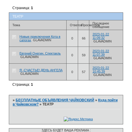
Страница:
1
ТЕАТР
Последнее
Тема
Ответов
Просмотров
сообщение
2023-01-22
Новые приключения Кота в
11:09:32
0
66
сапогах
GLAVADMIN
GLAVADMIN
2023-01-22
Евгений Онегин. Спектакль
11:07:39
0
59
GLAVADMIN
GLAVADMIN
2023-01-22
Я -СЧАСТЬЕ! ДЕНЬ АНГЕЛА
10:45:39
0
57
GLAVADMIN
GLAVADMIN
Страница:
1
»
БЕСПЛАТНЫЕ ОБЪЯВЛЕНИЯ ЧАЙКОВСКИЙ
»
Куда пойти
в Чайковском?
»
ТЕАТР
ЗДЕСЬ БУДЕТ ВАША РЕКЛАМА :