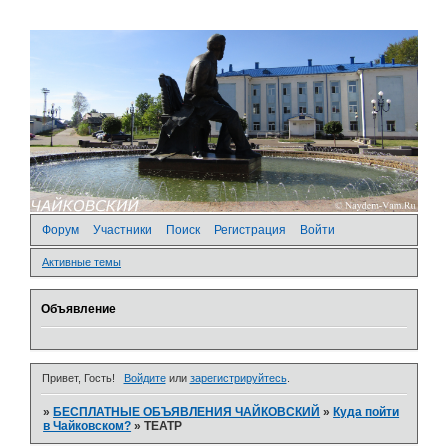
Форум
Участники
Поиск
Регистрация
Войти
Активные темы
Объявление
Привет, Гость!
Войдите
или
зарегистрируйтесь
.
»
БЕСПЛАТНЫЕ ОБЪЯВЛЕНИЯ ЧАЙКОВСКИЙ
»
Куда пойти
в Чайковском?
»
ТЕАТР