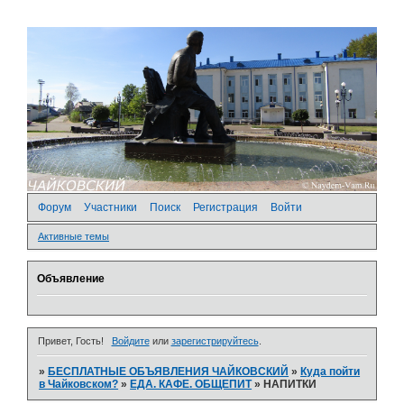
Форум
Участники
Поиск
Регистрация
Войти
Активные темы
Объявление
Привет, Гость!
Войдите
или
зарегистрируйтесь
.
»
БЕСПЛАТНЫЕ ОБЪЯВЛЕНИЯ ЧАЙКОВСКИЙ
»
Куда пойти
в Чайковском?
»
ЕДА. КАФЕ. ОБЩЕПИТ
»
НАПИТКИ