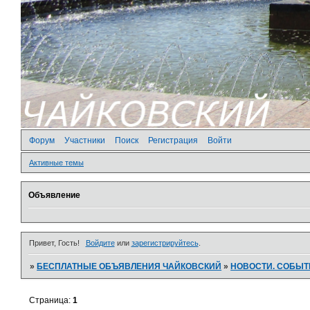
Форум
Участники
Поиск
Регистрация
Войти
Активные темы
Объявление
Привет, Гость!
Войдите
или
зарегистрируйтесь
.
»
БЕСПЛАТНЫЕ ОБЪЯВЛЕНИЯ ЧАЙКОВСКИЙ
»
­НОВОСТИ. СОБЫ
Страница:
1