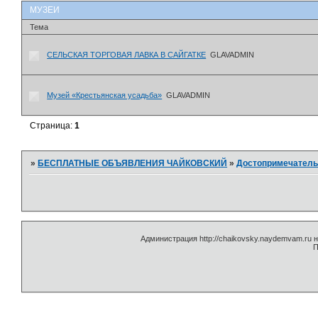
МУЗЕИ
Тема
СЕЛЬСКАЯ ТОРГОВАЯ ЛАВКА В САЙГАТКЕ
GLAVADMIN
Музей «Крестьянская усадьба»
GLAVADMIN
Страница:
1
»
БЕСПЛАТНЫЕ ОБЪЯВЛЕНИЯ ЧАЙКОВСКИЙ
»
Достопримечатель
Администрация http://chaikovsky.naydemvam.ru
П