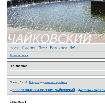
Форум
Участники
Поиск
Регистрация
Войти
Активные темы
Объявление
Привет, Гость!
Войдите
или
зарегистрируйтесь
.
»
БЕСПЛАТНЫЕ ОБЪЯВЛЕНИЯ ЧАЙКОВСКИЙ
»
Достопримечатель
Страница:
1