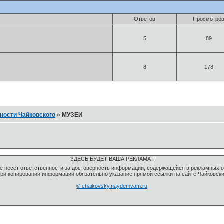
Ответов
Просмотро
5
89
8
178
ности Чайковского
»
МУЗЕИ
ЗДЕСЬ БУДЕТ ВАША РЕКЛАМА :
 не несёт ответственности за достоверность информации, содержащейся в рекламных 
ри копировании информации обязательно указание прямой ссылки на сайте Чайковск
© chaikovsky.naydemvam.ru